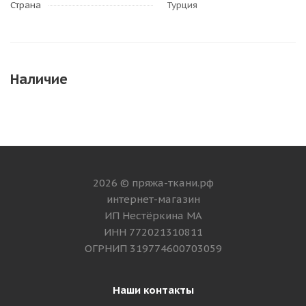
Страна
Турция
Наличие
2026 © пряжа-ткани.рф
интернет-магазин
ИП Нестёркина МА
ИНН 772021310811
ОГРНИП 319774600703059
Наши контакты