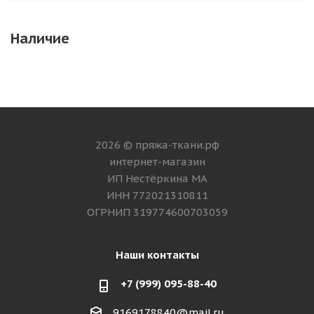
Наличие
2026 © пряжа-ткани.рф
интернет-магазин
ИП Нестёркина МА
ИНН 772021310811
ОГРНИП 319774600703059
Наши контакты
+7 (999) 095-88-40
9169178840@mail.ru