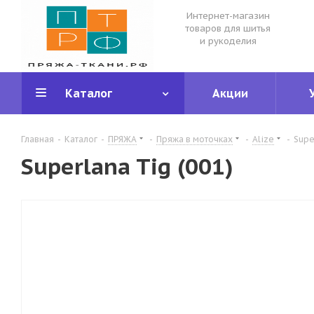
Интернет-магазин
товаров для шитья
и рукоделия
Каталог
Акции
Главная
-
Каталог
-
ПРЯЖА
-
Пряжа в моточках
-
Alize
-
Supe
Superlana Tig (001)