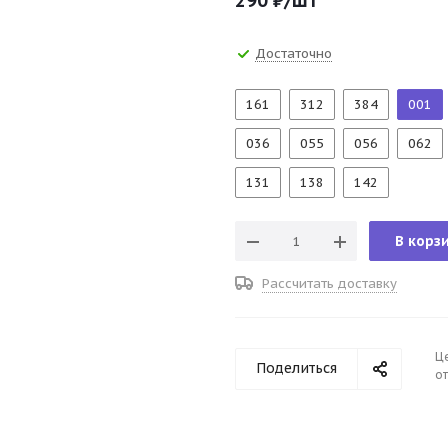
290
₽
/шт
Достаточно
161
312
384
001
036
055
056
062
131
138
142
В корз
Рассчитать доставку
Ц
Поделиться
от