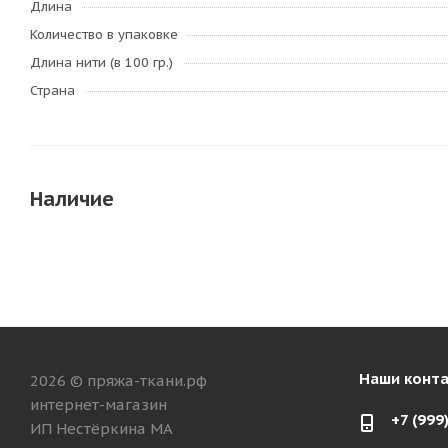
Длина
Количество в упаковке
Длина нити (в 100 гр.)
Страна
Наличие
Наши конт
2026 © пряжа-ткани.рф
интернет-магазин
+7 (999
ИП Нестёркина МА