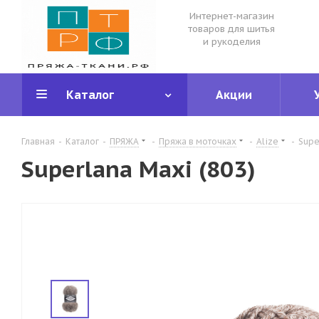
Интернет-магазин
товаров для шитья
и рукоделия
Каталог
Акции
Главная
-
Каталог
-
ПРЯЖА
-
Пряжа в моточках
-
Alize
-
Supe
Superlana Maxi (803)