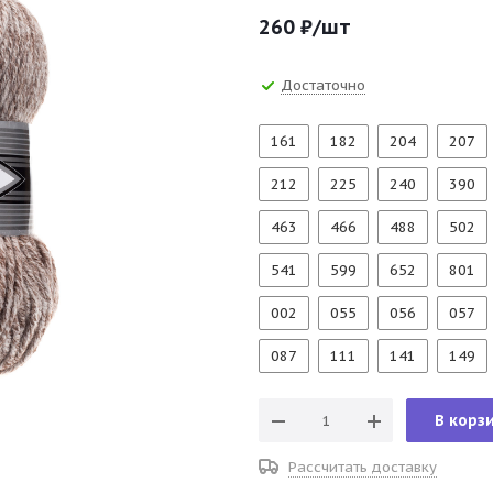
260
₽
/шт
Достаточно
161
182
204
207
212
225
240
390
463
466
488
502
541
599
652
801
002
055
056
057
087
111
141
149
В корз
Рассчитать доставку