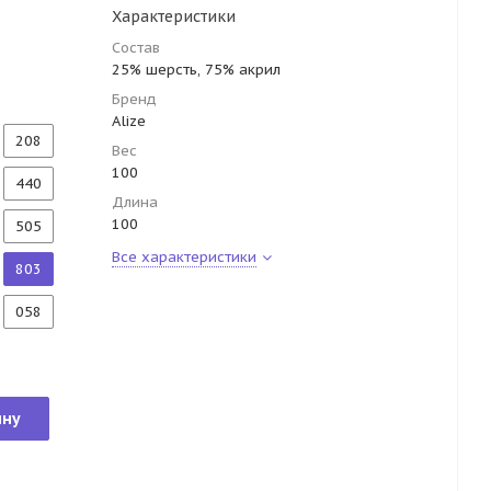
Характеристики
Состав
25% шерсть, 75% акрил
Бренд
Alize
208
Вес
100
440
Длина
100
505
Все характеристики
803
058
ину