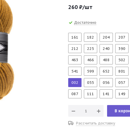
260
₽
/шт
Достаточно
161
182
204
207
212
225
240
390
463
466
488
502
541
599
652
801
002
055
056
057
087
111
141
149
В корз
Рассчитать доставку