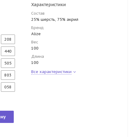
Характеристики
Состав
25% шерсть, 75% акрил
Бренд
Alize
208
Вес
100
440
Длина
100
505
Все характеристики
803
058
ину