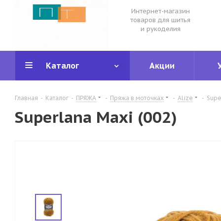
Интернет-магазин
товаров для шитья
и рукоделия
Каталог
Акции
Главная
-
Каталог
-
ПРЯЖА
-
Пряжа в моточках
-
Alize
-
Supe
Superlana Maxi (002)