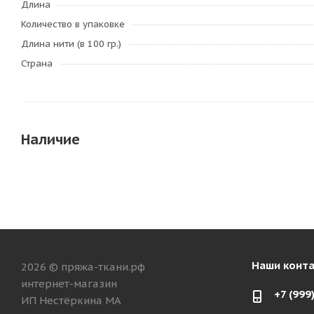
Длина
Количество в упаковке
Длина нити (в 100 гр.)
Страна
Наличие
Наши конт
2026 © пряжа-ткани.рф
интернет-магазин
+7 (999
ИП Нестёркина МА