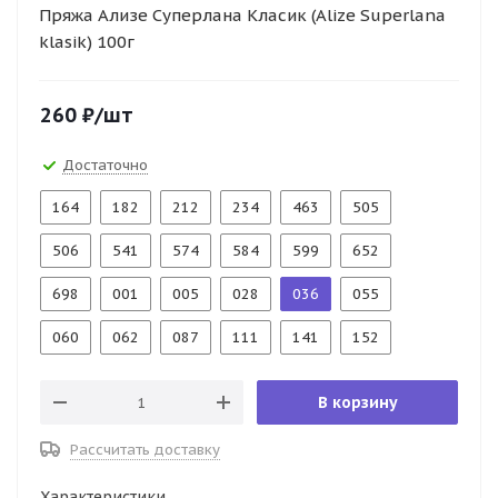
Пряжа Ализе Суперлана Класик (Alize Superlana
klasik) 100г
260
₽
/шт
Достаточно
164
182
212
234
463
505
506
541
574
584
599
652
698
001
005
028
036
055
060
062
087
111
141
152
В корзину
Рассчитать доставку
Характеристики