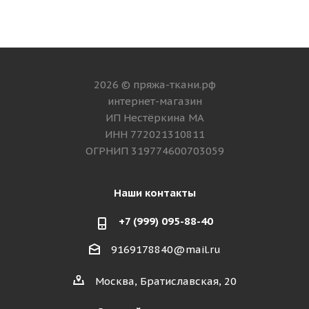
2026 © пряжа-ткани.рф
интернет-магазин
ИП Нестёркина МА
ИНН 772021310811
ОГРНИП 319774600703059
Наши контакты
+7 (999) 095-88-40
9169178840@mail.ru
Москва, Братиславская, 20