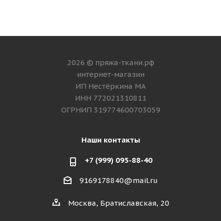
2026 © пряжа-ткани.рф
интернет-магазин
ИП Нестёркина МА
ИНН 772021310811
ОГРНИП 319774600703059
Наши контакты
+7 (999) 095-88-40
9169178840@mail.ru
Москва, Братиславская, 20