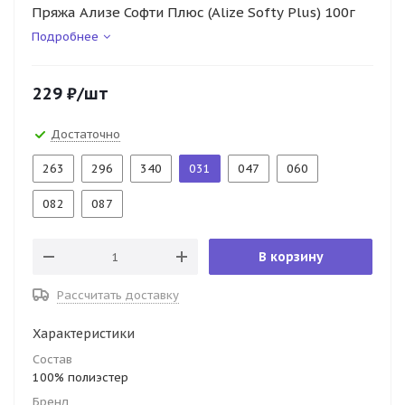
Пряжа Ализе Софти Плюс (Alize Softy Plus) 100г
Подробнее
229
₽
/шт
Достаточно
263
296
340
031
047
060
082
087
В корзину
Рассчитать доставку
Характеристики
Состав
100% полиэстер
Бренд