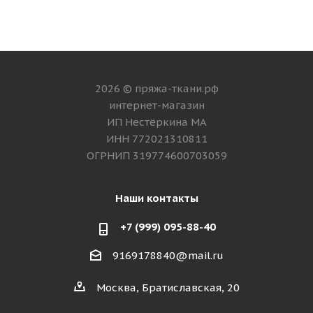
2026 © пряжа-ткани.рф
интернет-магазин
ИП Нестёркина МА
ИНН 772021310811
ОГРНИП 319774600703059
Наши контакты
+7 (999) 095-88-40
9169178840@mail.ru
Москва, Братиславская, 20