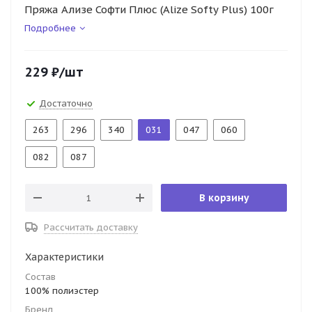
Пряжа Ализе Софти Плюс (Alize Softy Plus) 100г
Подробнее
229
₽
/шт
Достаточно
263
296
340
031
047
060
082
087
В корзину
Рассчитать доставку
Характеристики
Состав
100% полиэстер
Бренд