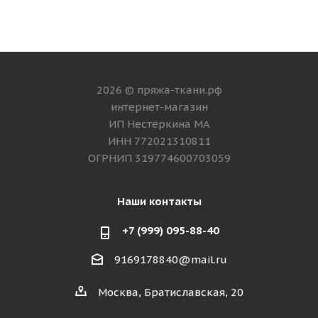
2026 © пряжа-ткани.рф
интернет-магазин
ИП Нестёркина МА
ИНН 772021310811
ОГРНИП 319774600703059
Наши контакты
+7 (999) 095-88-40
9169178840@mail.ru
Москва, Братиславская, 20