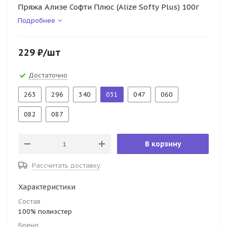
Пряжа Ализе Софти Плюс (Alize Softy Plus) 100г
Подробнее
229
₽
/шт
Достаточно
263
296
340
031
047
060
082
087
В корзину
Рассчитать доставку
Характеристики
Состав
100% полиэстер
Бренд