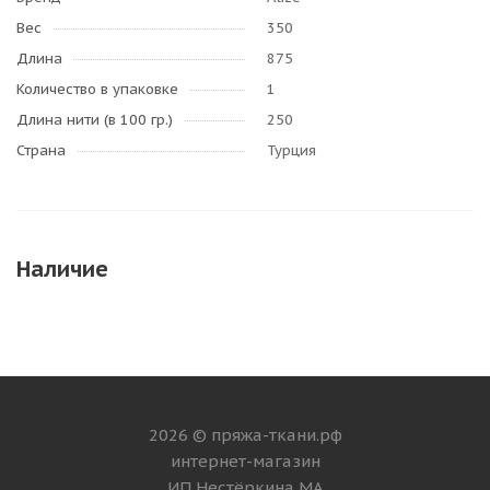
Вес
350
Длина
875
Количество в упаковке
1
Длина нити (в 100 гр.)
250
Страна
Турция
Наличие
2026 © пряжа-ткани.рф
интернет-магазин
ИП Нестёркина МА