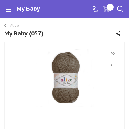
My Baby
0
Alize
My Baby (057)