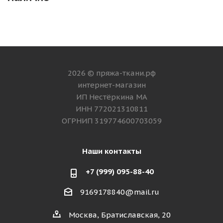
2026 © пряжа-ткани.рф
интернет-магазин
ИП Нестёркина МА
ИНН 772021310811
ОГРНИП 319774600703059
Наши контакты
+7 (999) 095-88-40
9169178840@mail.ru
Москва, Братиславская, 20