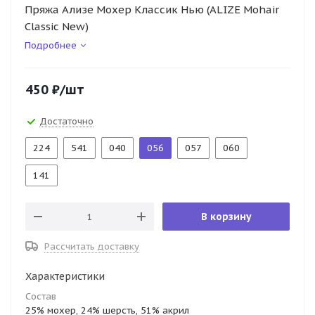
Пряжа Ализе Мохер Классик Нью (ALIZE Mohair
Classic New)
Подробнее
450
₽
/шт
Достаточно
224
541
040
056
057
060
141
В корзину
Рассчитать доставку
Характеристики
Состав
25% мохер, 24% шерсть, 51% акрил