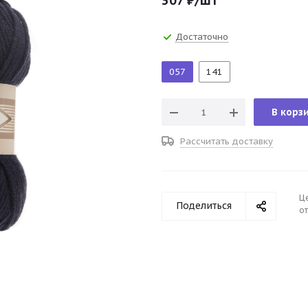
307
₽
/шт
Достаточно
057
141
В корз
Рассчитать доставку
Ц
Поделиться
от