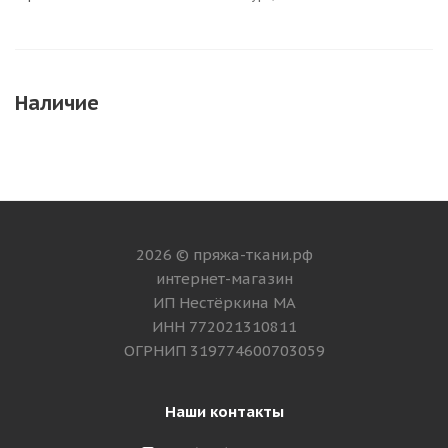
Наличие
2026 © пряжа-ткани.рф
интернет-магазин
ИП Нестёркина МА
ИНН 772021310811
ОГРНИП 319774600703059
Наши контакты