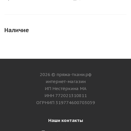
Наличие
2026 © пряжа-ткани.рф
интернет-магазин
ИП Нестёркина МА
ИНН 772021310811
ОГРНИП 319774600703059
Наши контакты