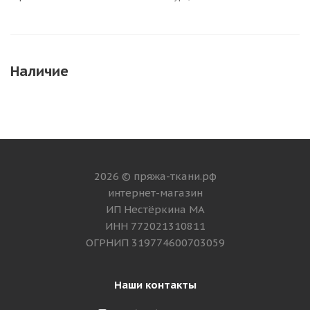
Наличие
2026 © пряжа-ткани.рф
интернет-магазин
ИП Нестёркина МА
ИНН 772021310811
ОГРНИП 319774600703059
Наши контакты