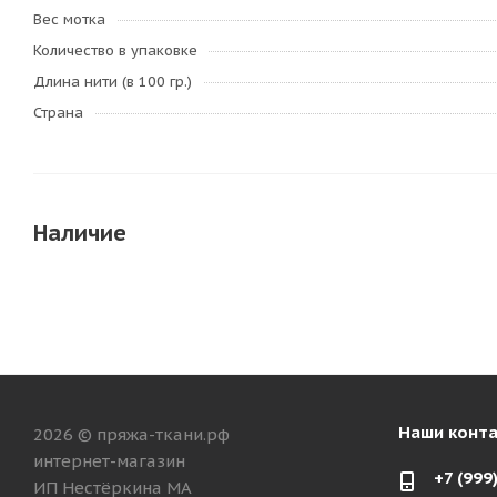
Вес мотка
Количество в упаковке
Длина нити (в 100 гр.)
Страна
Наличие
Наши конт
2026 © пряжа-ткани.рф
интернет-магазин
+7 (999
ИП Нестёркина МА