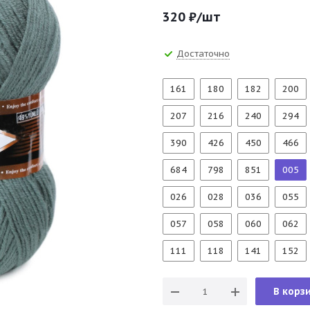
320
₽
/шт
Достаточно
161
180
182
200
207
216
240
294
390
426
450
466
684
798
851
005
026
028
036
055
057
058
060
062
111
118
141
152
В корз