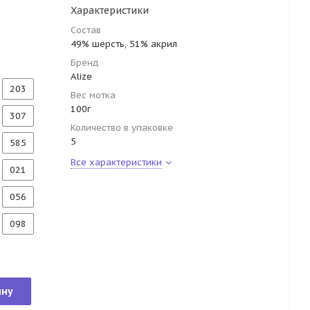
Характеристики
Состав
49% шерсть, 51% акрил
Бренд
Alize
203
Вес мотка
100г
307
Количество в упаковке
5
585
Все характеристики
021
056
098
ину