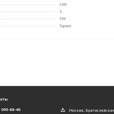
100г
5
390
Турция
акты
) 095-88-40
Москва, Братиславская