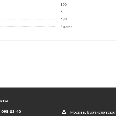
100г
5
390
Турция
акты
) 095-88-40
Москва, Братиславская