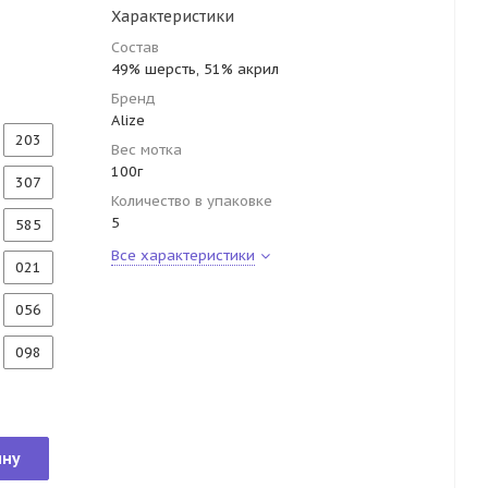
Характеристики
Состав
49% шерсть, 51% акрил
Бренд
Alize
203
Вес мотка
100г
307
Количество в упаковке
5
585
Все характеристики
021
056
098
ину