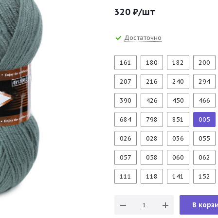
320
₽
/шт
Достаточно
161
180
182
200
207
216
240
294
390
426
450
466
684
798
851
005
026
028
036
055
057
058
060
062
111
118
141
152
В корз