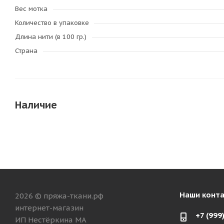
Вес мотка
Количество в упаковке
Длина нити (в 100 гр.)
Страна
Наличие
Наши конт
2026 © пряжа-ткани.рф
интернет-магазин
+7 (999
ИП Нестёркина МА