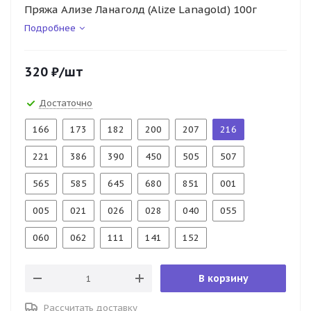
Пряжа Ализе Ланаголд (Alize Lanagold) 100г
Подробнее
320
₽
/шт
Достаточно
166
173
182
200
207
216
221
386
390
450
505
507
565
585
645
680
851
001
005
021
026
028
040
055
060
062
111
141
152
В корзину
Рассчитать доставку