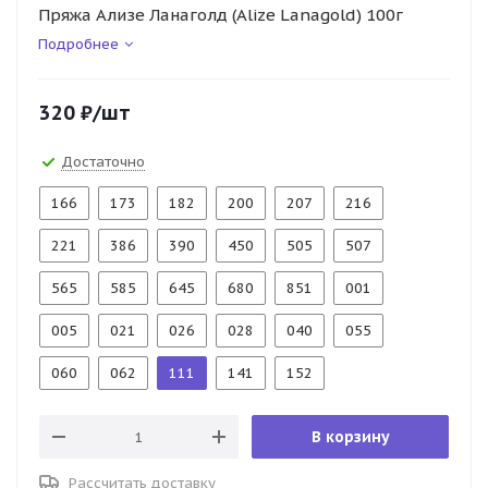
Пряжа Ализе Ланаголд (Alize Lanagold) 100г
Подробнее
320
₽
/шт
Достаточно
166
173
182
200
207
216
221
386
390
450
505
507
565
585
645
680
851
001
005
021
026
028
040
055
060
062
111
141
152
В корзину
Рассчитать доставку