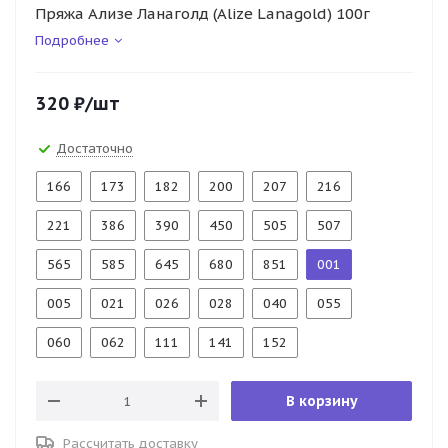
Пряжа Ализе Ланаголд (Alize Lanagold) 100г
Подробнее
320
₽
/шт
Достаточно
166
173
182
200
207
216
221
386
390
450
505
507
565
585
645
680
851
001
005
021
026
028
040
055
060
062
111
141
152
В корзину
Рассчитать доставку