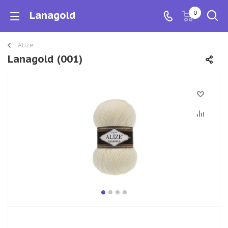
Lanagold
0
Alize
Lanagold (001)