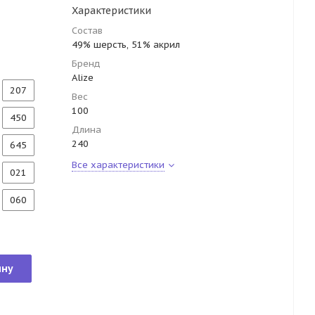
Характеристики
Состав
49% шерсть, 51% акрил
Бренд
Alize
207
Вес
100
450
Длина
240
645
Все характеристики
021
060
ину