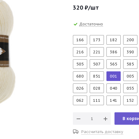
320
₽
/шт
Достаточно
166
173
182
200
216
221
386
390
505
507
565
585
680
851
001
005
026
028
040
055
062
111
141
152
В корз
Рассчитать доставку