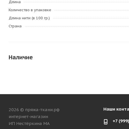
Длина
Количество в упаковке
Длина нити (в 100 гр.)
Страна
Наличие
Наши конт
2026 © пряжа-ткани.рф
интернет-магазин
+7 (999
ИП Нестёркина МА