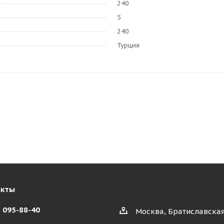
240
5
240
Турция
акты
) 095-88-40
Москва, Братиславская