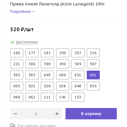
Пряжа Ализе Ланаголд (Alize Lanagold) 100г
Подробнее
320
₽
/шт
Достаточно
166
173
182
200
207
216
221
386
390
450
505
507
565
585
645
680
851
001
005
021
026
028
040
055
060
062
111
141
152
В корзину
Рассчитать доставку