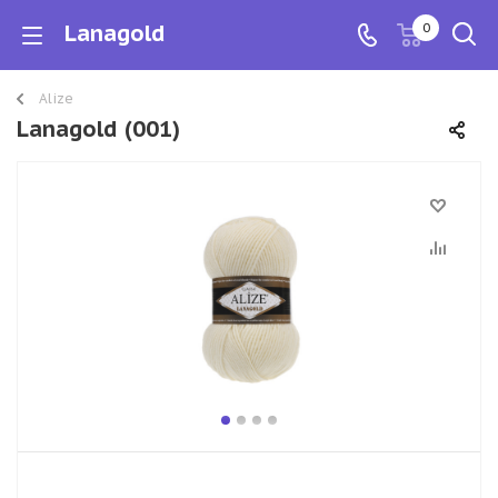
Lanagold
0
Alize
Lanagold (001)