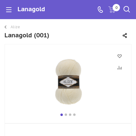
Lanagold
0
Alize
Lanagold (001)