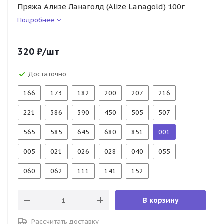
Пряжа Ализе Ланаголд (Alize Lanagold) 100г
Подробнее
320
₽
/шт
Достаточно
166
173
182
200
207
216
221
386
390
450
505
507
565
585
645
680
851
001
005
021
026
028
040
055
060
062
111
141
152
В корзину
Рассчитать доставку