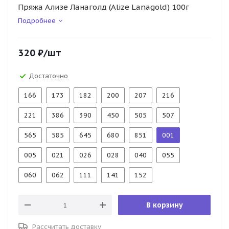
Пряжа Ализе Ланаголд (Alize Lanagold) 100г
Подробнее
320
₽
/шт
Достаточно
166
173
182
200
207
216
221
386
390
450
505
507
565
585
645
680
851
001
005
021
026
028
040
055
060
062
111
141
152
В корзину
Рассчитать доставку