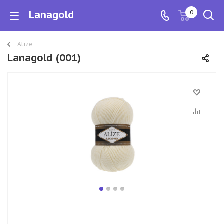
Lanagold
0
Alize
Lanagold (001)