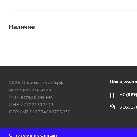
Наличие
Наши конт
2026 © пряжа-ткани.рф
интернет-магазин
+7 (999
ИП Нестёркина МА
ИНН 772021310811
916917
ОГРНИП 319774600703059
+7 (999) 095-88-40