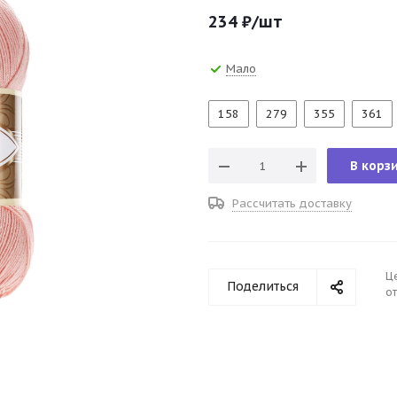
234
₽
/шт
Мало
158
279
355
361
В корз
Рассчитать доставку
Ц
Поделиться
от