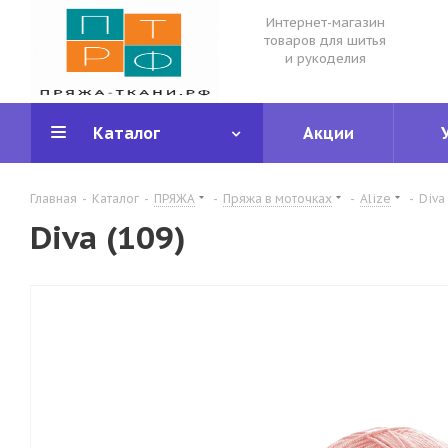
Интернет-магазин
товаров для шитья
и рукоделия
Каталог
Акции
Главная
-
Каталог
-
ПРЯЖА
-
Пряжа в моточках
-
Alize
-
Diva
Diva (109)