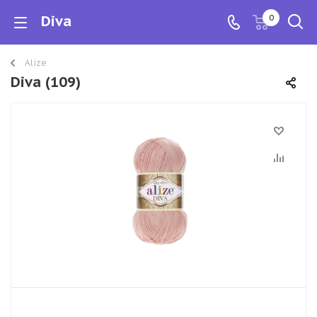
Diva
0
Alize
Diva (109)