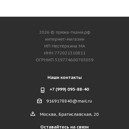
2026 © пряжа-ткани.рф
интернет-магазин
ИП Нестёркина МА
ИНН 772021310811
ОГРНИП 319774600703059
Наши контакты
+7 (999) 095-88-40
9169178840@mail.ru
Москва, Братиславская, 20
Оставайтесь на связи