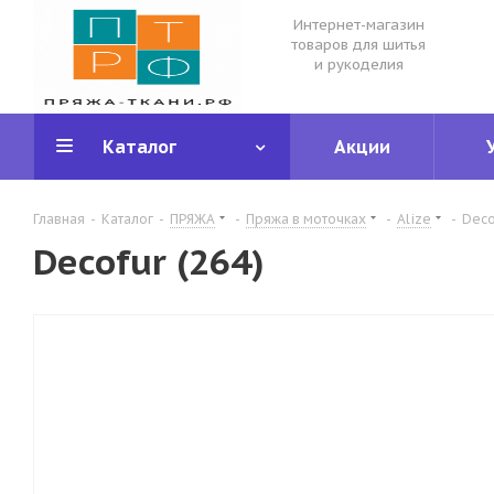
Интернет-магазин
товаров для шитья
и рукоделия
Каталог
Акции
Главная
-
Каталог
-
ПРЯЖА
-
Пряжа в моточках
-
Alize
-
Deco
Decofur (264)