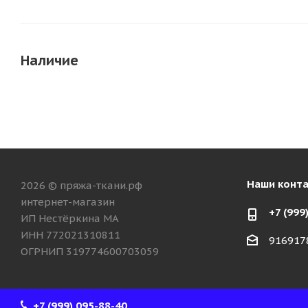
Наличие
Наши конт
2026 © пряжа-ткани.рф
интернет-магазин
+7 (999
ИП Нестёркина МА
ИНН 772021310811
916917
ОГРНИП 319774600703059
+7 (999) 095-88-40