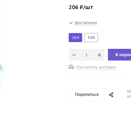
206
₽
/шт
Достаточно
264
330
В корз
Рассчитать доставку
Ц
Поделиться
от