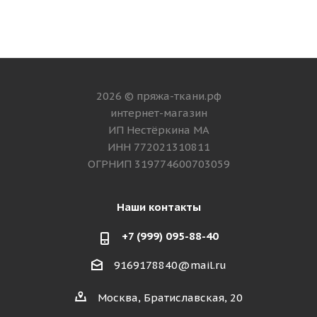
2026 © пряжа-ткани.рф
интернет-магазин
ИП Нестёркина МА
ИНН 772021310811
ОГРНИП 319774600703059
Наши контакты
+7 (999) 095-88-40
9169178840@mail.ru
Москва, Братиславская, 20