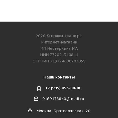
2026 © пряжа-ткани.рф
интернет-магазин
ИП Нестёркина МА
ИНН 772021310811
ОГРНИП 319774600703059
Наши контакты
+7 (999) 095-88-40
9169178840@mail.ru
Москва, Братиславская, 20