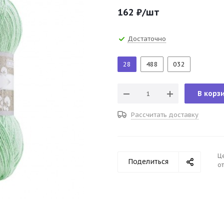
162
₽
/шт
Достаточно
28
488
032
В корз
Рассчитать доставку
Ц
Поделиться
от