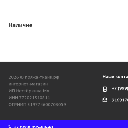
Наличие
Наши конт
2026 © пряжа-ткани.рф
интернет-магазин
+7 (999
ИП Нестёркина МА
ИНН 772021310811
916917
ОГРНИП 319774600703059
+7 (999) 095-88-40