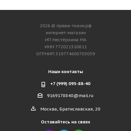
2026 © пряжа-ткани.рф
интернет-магазин
ИП Нестёркина МА
ИНН 772021310811
ОГРНИП 319774600703059
Наши контакты
+7 (999) 095-88-40
9169178840@mail.ru
Москва, Братиславская, 20
Оставайтесь на связи