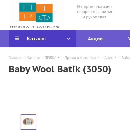
Интернет-магазин
товаров для шитья
и рукоделия
Каталог
Акции
Главная
-
Каталог
-
ПРЯЖА
-
Пряжа в моточках
-
Alize
-
Baby
Baby Wool Batik (3050)