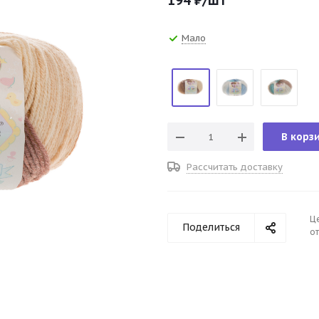
194
₽
/шт
Мало
В корз
Рассчитать доставку
Ц
Поделиться
от