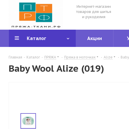
Интернет-магазин
товаров для шитья
и рукоделия
Каталог
Акции
Главная
-
Каталог
-
ПРЯЖА
-
Пряжа в моточках
-
Alize
-
Baby
Baby Wool Alize (019)