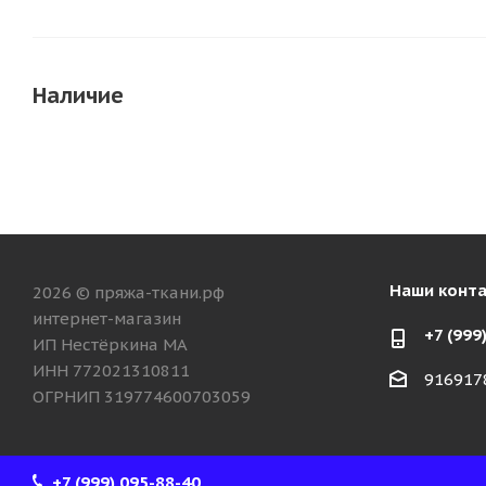
Наличие
Наши конт
2026 © пряжа-ткани.рф
интернет-магазин
+7 (999
ИП Нестёркина МА
ИНН 772021310811
916917
ОГРНИП 319774600703059
+7 (999) 095-88-40