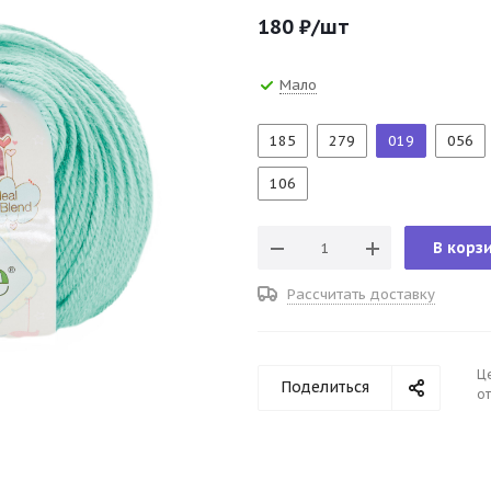
180
₽
/шт
Мало
185
279
019
056
106
В корз
Рассчитать доставку
Ц
Поделиться
от