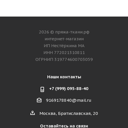
2026 © пряжа-ткани.рф
интернет-магазин
ИП Нестёркина МА
ИНН 772021310811
ОГРНИП 319774600703059
Наши контакты
+7 (999) 095-88-40
9169178840@mail.ru
Москва, Братиславская, 20
Оставайтесь на связи