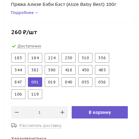
Пряжа Ализе Бэби Бэст (Alize Baby Best) 100г
Подробнее
260
₽
/шт
Достаточно
183
184
224
250
310
336
344
382
390
418
450
485
847
001
019
040
055
056
106
119
В корзину
Рассчитать доставку
Характеристики