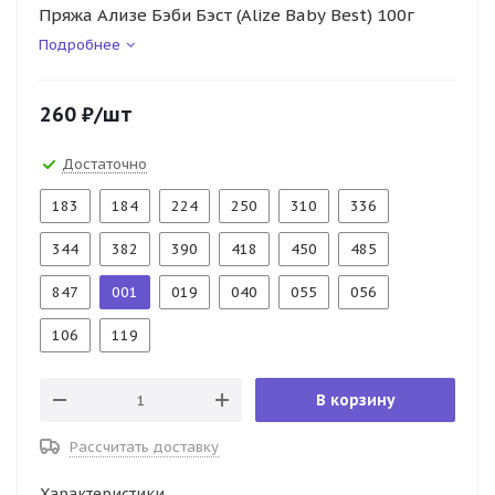
Пряжа Ализе Бэби Бэст (Alize Baby Best) 100г
Подробнее
260
₽
/шт
Достаточно
183
184
224
250
310
336
344
382
390
418
450
485
847
001
019
040
055
056
106
119
В корзину
Рассчитать доставку
Характеристики