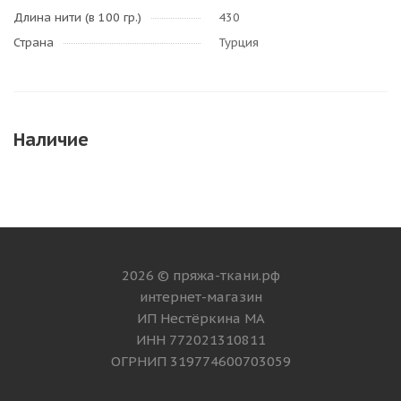
Длина нити (в 100 гр.)
430
Страна
Турция
Наличие
2026 © пряжа-ткани.рф
интернет-магазин
ИП Нестёркина МА
ИНН 772021310811
ОГРНИП 319774600703059