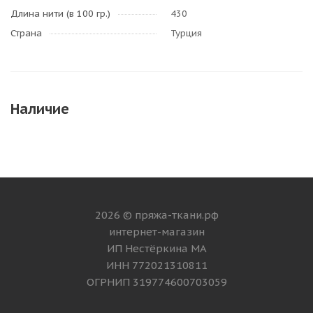
Длина нити (в 100 гр.)
430
Страна
Турция
Наличие
2026 © пряжа-ткани.рф
интернет-магазин
ИП Нестёркина МА
ИНН 772021310811
ОГРНИП 319774600703059