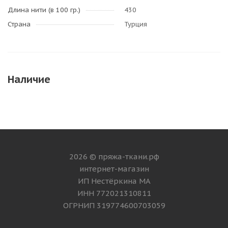
Длина нити (в 100 гр.)
430
Страна
Турция
Наличие
2026 © пряжа-ткани.рф
интернет-магазин
ИП Нестёркина МА
ИНН 772021310811
ОГРНИП 319774600703059