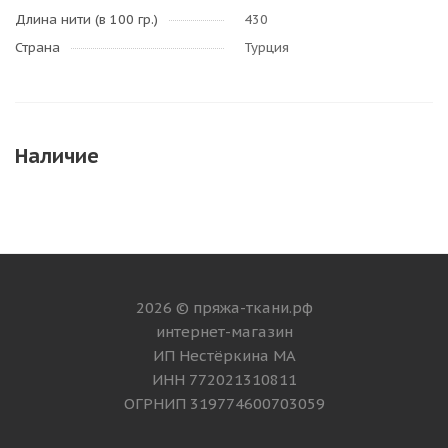
Длина нити (в 100 гр.)
430
Страна
Турция
Наличие
2026 © пряжа-ткани.рф
интернет-магазин
ИП Нестёркина МА
ИНН 772021310811
ОГРНИП 319774600703059