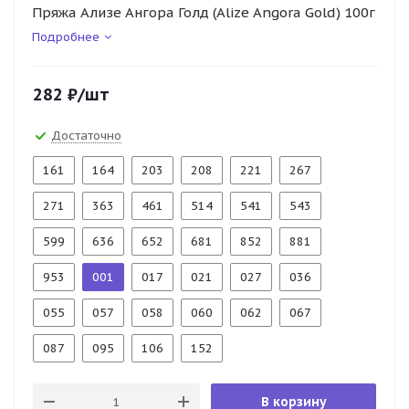
Пряжа Ализе Ангора Голд (Alize Angora Gold) 100г
Подробнее
282
₽
/шт
Достаточно
161
164
203
208
221
267
271
363
461
514
541
543
599
636
652
681
852
881
953
001
017
021
027
036
055
057
058
060
062
067
087
095
106
152
В корзину