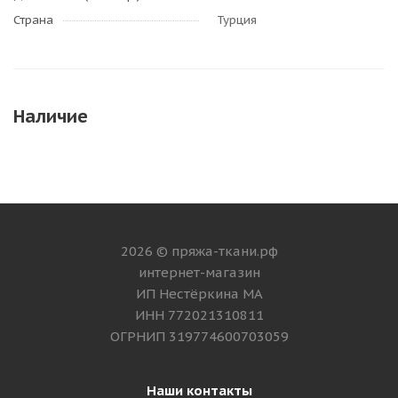
Страна
Турция
Наличие
2026 © пряжа-ткани.рф
интернет-магазин
ИП Нестёркина МА
ИНН 772021310811
ОГРНИП 319774600703059
Наши контакты