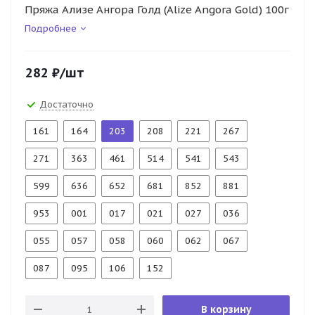
Пряжа Ализе Ангора Голд (Alize Angora Gold) 100г
Подробнее
282
₽
/шт
Достаточно
161
164
203
208
221
267
271
363
461
514
541
543
599
636
652
681
852
881
953
001
017
021
027
036
055
057
058
060
062
067
087
095
106
152
В корзину