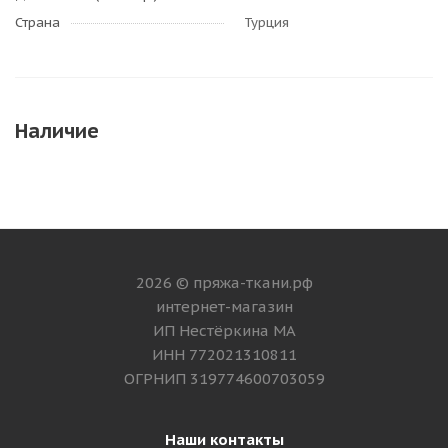
Страна
Турция
Наличие
2026 © пряжа-ткани.рф
интернет-магазин
ИП Нестёркина МА
ИНН 772021310811
ОГРНИП 319774600703059
Наши контакты