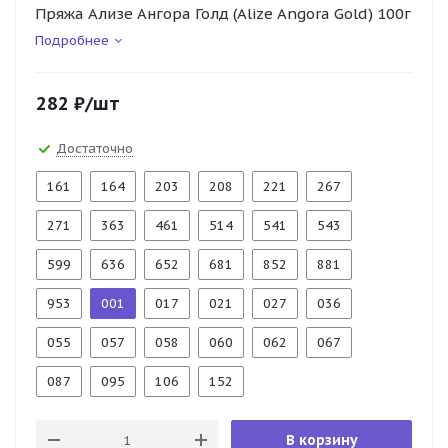
Пряжа Ализе Ангора Голд (Alize Angora Gold) 100г
Подробнее
282
₽
/шт
Достаточно
161
164
203
208
221
267
271
363
461
514
541
543
599
636
652
681
852
881
953
001
017
021
027
036
055
057
058
060
062
067
087
095
106
152
В корзину