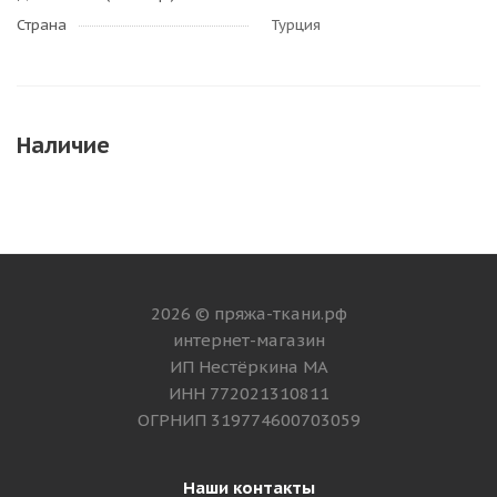
Страна
Турция
Наличие
2026 © пряжа-ткани.рф
интернет-магазин
ИП Нестёркина МА
ИНН 772021310811
ОГРНИП 319774600703059
Наши контакты