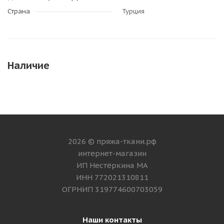
Страна
Турция
Наличие
2026 © пряжа-ткани.рф
интернет-магазин
ИП Нестёркина МА
ИНН 772021310811
ОГРНИП 319774600703059
Наши контакты