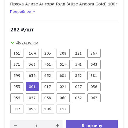
Пряжа Ализе Ангора Голд (Alize Angora Gold) 100г
Подробнее
282
₽
/шт
Достаточно
161
164
203
208
221
267
271
363
461
514
541
543
599
636
652
681
852
881
953
001
017
021
027
036
055
057
058
060
062
067
087
095
106
152
В корзину