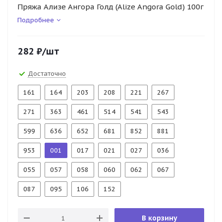
Пряжа Ализе Ангора Голд (Alize Angora Gold) 100г
Подробнее
282
₽
/шт
Достаточно
161
164
203
208
221
267
271
363
461
514
541
543
599
636
652
681
852
881
953
001
017
021
027
036
055
057
058
060
062
067
087
095
106
152
В корзину