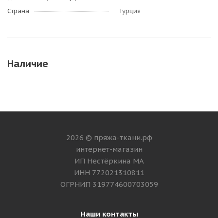
Страна
Турция
Наличие
2026 © пряжа-ткани.рф
интернет-магазин
ИП Нестёркина МА
ИНН 772021310811
ОГРНИП 319774600703059
Наши контакты