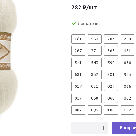
282
₽
/шт
Достаточно
161
164
203
208
267
271
363
461
541
543
599
636
681
852
881
953
017
021
027
036
057
058
060
062
087
095
106
152
В корз