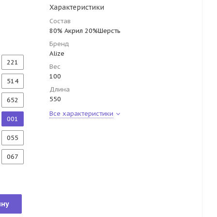
Характеристики
Состав
80% Акрил 20%Шерсть
Бренд
Alize
221
Вес
100
514
Длина
550
652
Все характеристики
001
055
067
ину