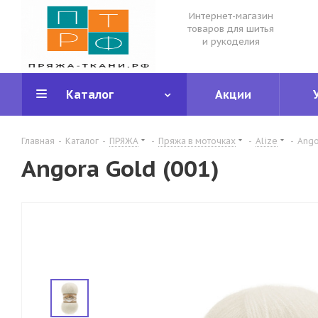
Интернет-магазин
товаров для шитья
и рукоделия
Каталог
Акции
Главная
-
Каталог
-
ПРЯЖА
-
Пряжа в моточках
-
Alize
-
Ango
Angora Gold (001)