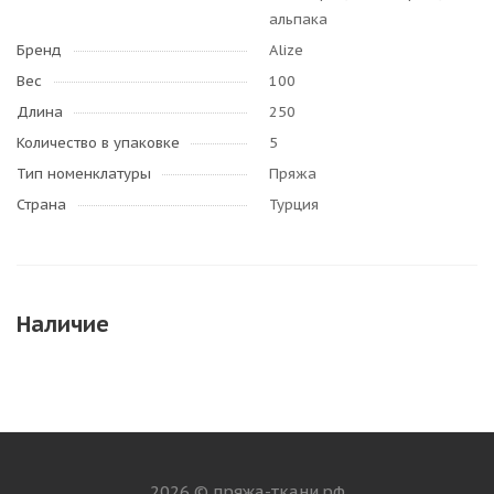
альпака
Бренд
Alize
Вес
100
Длина
250
Количество в упаковке
5
Тип номенклатуры
Пряжа
Страна
Турция
Наличие
2026 © пряжа-ткани.рф