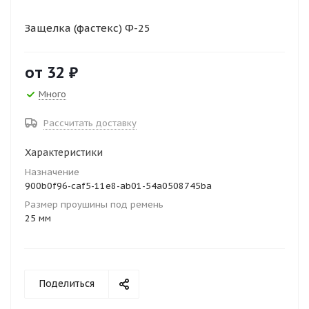
Защелка (фастекс) Ф-25
от
32 ₽
Много
Рассчитать доставку
Характеристики
Назначение
900b0f96-caf5-11e8-ab01-54a0508745ba
Размер проушины под ремень
25 мм
Поделиться