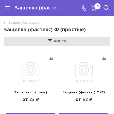
Защелка (фастекс) Ф (простые)
0
Защелки (фастексы)
Защелка (фастекс) Ф (простые)
Фильтр
Защелка (фастекс)
Защелка (фастекс) Ф-25
от
25 ₽
от
32 ₽