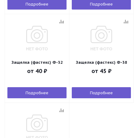
Подробнее
Подробнее
Защелка (фастекс) Ф-32
Защелка (фастекс) Ф-38
от
40 ₽
от
45 ₽
Подробнее
Подробнее